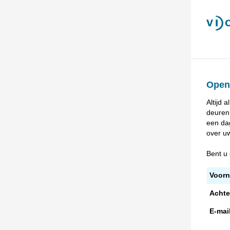
Open
Altijd 
deuren 
een da
over u
Bent u 
Voor
Acht
E-mai