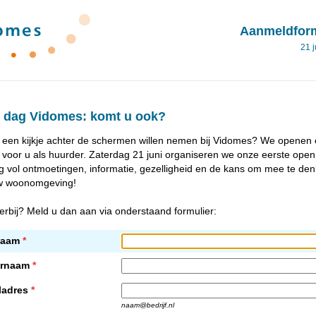
Aanmeldform
21 
 dag Vidomes: komt u ook?
al een kijkje achter de schermen willen nemen bij Vidomes? We openen
voor u als huurder. Zaterdag 21 juni organiseren we onze eerste open
g vol ontmoetingen, informatie, gezelligheid en de kans om mee te de
w woonomgeving!
erbij? Meld u dan aan via onderstaand formulier:
naam
*
ernaam
*
ladres
*
naam@bedrijf.nl