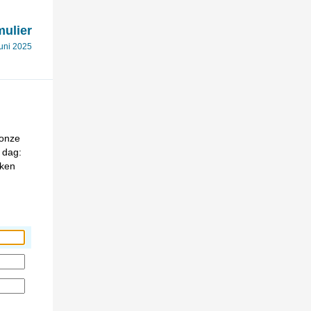
ulier
juni 2025
 onze
 dag:
nken