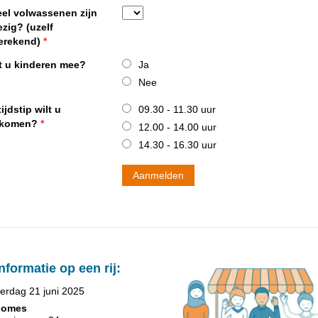
el volwassenen zijn
zig? (uzelf
erekend)
*
 u kinderen mee?
Ja
Nee
ijdstip wilt u
09.30 - 11.30 uur
skomen?
*
12.00 - 14.00 uur
14.30 - 16.30 uur
informatie op een rij:
erdag 21 juni 2025
domes