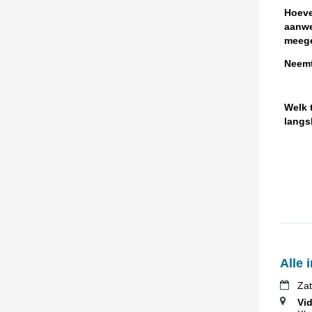
Hoeve
aanwe
meeg
Neemt
Welk t
lang
Alle 
Zat
Vi